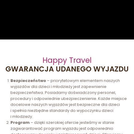
Happy Travel
GWARANCJA UDANEGO WYJAZDU
Bezpieczeństwo
– priorytetowym elementem naszych
wyjazdów dla dzieci i młodzieży jest zapewnienie
bezpieczeństwa. Posiadamy doświadczony personel,
procedury i odpowiednie ubezpieczenienie. Każde miejsce
docelowe naszych wyjazdów jest bezpieczne dla dzieci
i spełnia niezbędne standardy do wypoczynku dzieci
i młodzieży.
Program
– dzięki szerokiej ofercie jesteśmy w stanie
zagwarantować program wyjazdu jest odpowiednio