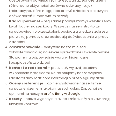
dostosowany do wieku i zainteresowań dzieci. Oferujemy
różnorodne aktywności, zarówno edukacyjne, jak
i rekreacyjne, które mogą dostarczyć dzieciom ciekawych
doświadczeń i umożliwić im rozwój.
Kadra i personel –
regularnie podwyższamy i weryfikujemy
kwalifikacje i naszej kadry. Wszyscy nasze instruktorzy
są odpowiednio przeszkoleni, posiadają wiedzę z zakresu
pierwszej pomocy oraz posiadają doświadczenie w pracy
z dziećmi.
Zakwaterowanie –
wszystkie nasze miejsca
zakwaterowania są należycie sprawdzone i zweryfikowane.
Stawiamy na odpowiednie warunki higieniczne
i bezpieczeństwo dzieci.
Kontakt z rodzicami
– przez cały wyjazd jesteśmy
w kontakcie z rodzicami. Relacjonujemy nasze wyjazdy
i dostarczamy rodzicom informacji o przebiegu wyjazdu.
Oceny i referencje
– opinie wystawione naszej firmie
są potwierdzeniem jakości naszych usług. Zapoznaj się
opiniami na naszym
profilu firmy w Google
.
Koszty
– nasze wyjazdy dla dzieci i młodzieży nie zawierają
ukrytych kosztów.