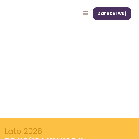
Zarezerwuj
LATO
SZKOŁY
ZIMA
DOROŚLI
O NAS
WIEDZA
KONTAKT
Lato 2026