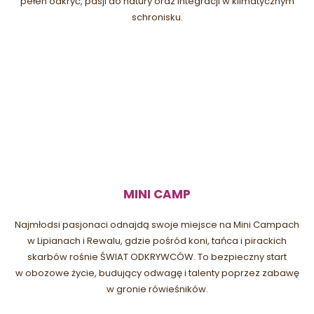
pełen odkryć, pasji do natury oraz integracji w klimatycznym
schronisku.
MINI CAMP
Najmłodsi pasjonaci odnajdą swoje miejsce na Mini Campach
w Lipianach i Rewalu, gdzie pośród koni, tańca i pirackich
skarbów rośnie ŚWIAT ODKRYWCÓW. To bezpieczny start
w obozowe życie, budujący odwagę i talenty poprzez zabawę
w gronie rówieśników.