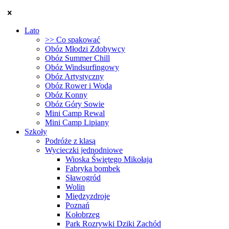
Lato
>> Co spakować
Obóz Młodzi Zdobywcy
Obóz Summer Chill
Obóz Windsurfingowy
Obóz Artystyczny
Obóz Rower i Woda
Obóz Konny
Obóz Góry Sowie
Mini Camp Rewal
Mini Camp Lipiany
Szkoły
Podróże z klasą
Wycieczki jednodniowe
Wioska Świętego Mikołaja
Fabryka bombek
Sławogród
Wolin
Międzyzdroje
Poznań
Kołobrzeg
Park Rozrywki Dziki Zachód