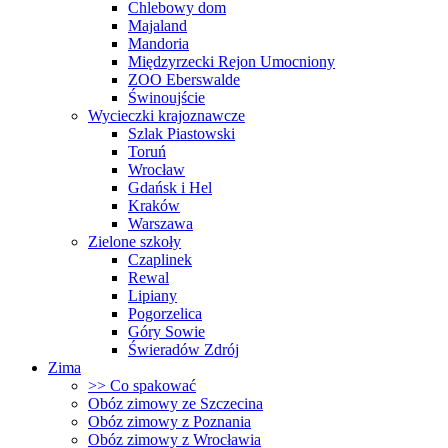
Chlebowy dom
Majaland
Mandoria
Międzyrzecki Rejon Umocniony
ZOO Eberswalde
Świnoujście
Wycieczki krajoznawcze
Szlak Piastowski
Toruń
Wrocław
Gdańsk i Hel
Kraków
Warszawa
Zielone szkoły
Czaplinek
Rewal
Lipiany
Pogorzelica
Góry Sowie
Świeradów Zdrój
Zima
>> Co spakować
Obóz zimowy ze Szczecina
Obóz zimowy z Poznania
Obóz zimowy z Wrocławia