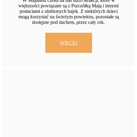
W Majaland czeka na nas dużo atrakcji, które w
większości powiązane są z Pszczółką Mają i innymi
postaciami z ulubionych bajek. Z niektórych dzieci
mogą korzystać na świeżym powietrzu, pozostałe są
dostępne pod dachem, przez cały rok.
WIĘCEJ