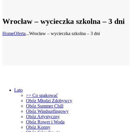
Wrocław – wycieczka szkolna – 3 dni
Home
Oferta
...
Wrocław – wycieczka szkolna – 3 dni
Lato
>> Co spakować
Obóz Młodzi Zdobywcy
Obóz Summer Chill
Obóz Windsurfingowy
Obóz Artystyczny
Obóz Rower i Woda
Obóz Konny