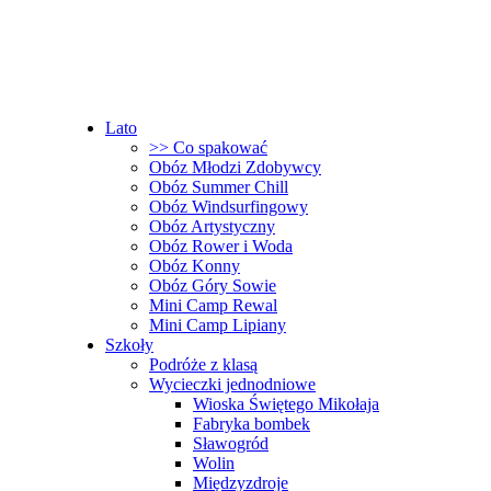
Lato
>> Co spakować
Obóz Młodzi Zdobywcy
Obóz Summer Chill
Obóz Windsurfingowy
Obóz Artystyczny
Obóz Rower i Woda
Obóz Konny
Obóz Góry Sowie
Mini Camp Rewal
Mini Camp Lipiany
Szkoły
Podróże z klasą
Wycieczki jednodniowe
Wioska Świętego Mikołaja
Fabryka bombek
Sławogród
Wolin
Międzyzdroje