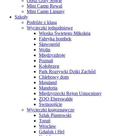
Obóz Góry Sowie
Mini Camp Rewal
Mini Camp Lipiany
Szkoły
Podróże z klasą
Wycieczki jednodniowe
Wioska Świętego Mikołaja
Fabryka bombek
Sławogród
Wolin
Międzyzdroje
Poznań
Kołobrzeg
Park Rozrywki Dziki Zachód
Chlebowy dom
Majaland
Mandoria
Międzyrzecki Rejon Umocniony
ZOO Eberswalde
Świnoujście
Wycieczki krajoznawcze
Szlak Piastowski
Toruń
Wrocław
Gdańsk i Hel