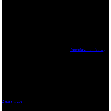
Zapisy i kontakt
Happy Travel: +48 505 650 256
Zapisy: zapisy.happytravel@gmail.com lub
formularz kontaktowy
Zapisując grupę, w treści maila prosimy zastosować się
do następującej kolejności:
Ilość osób,
Termin wycieczki,
Miejscowość,
Ilość nauczycieli,
Kontakt tel. do wychowawcy grupy.
Zapisz grupę