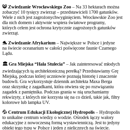
🐯 Zwiedzanie Wrocławskiego Zoo
–
Na 33 hektarach można
zobaczyć 10 tysięcy zwierząt – przedstawicieli 1700 gatunków.
Wiele z nich jest zagrożonychwyginięciem. Wrocławskie Zoo jest
dla nich domem i aktywnie wspiera światowe programy,
których celem jest ochrona krytycznie zagrożonych gatunków
zwierząt.
🐬 Zwiedzanie Afrykarium
– Największe w Polsce i jedyne
na świecie oceanarium w całości poświęcone faunie Czarnego
Lądu.
🏛️ Gra Miejska “Hala Stulecia”
– Jak zainteresować młodych
zwiedzających tą architektoniczną perełką? Przedstawiamy Grę
Miejską, podczas której uczniowie poznają historię i znaczenie
budowli. Gra wykorzystuje dziennik architekta Maxa Berga
oraz skrzynkę z zagadkami, która otwiera się po rozwiązaniu
zagadek z pamiętnika. Podczas grania w nią uruchamiamy
rekwizyty, z których nie korzysta się na co dzień, takie jak, filtry
kolorowe lub lampka UV.
💦 Centrum Edukacji Ekologicznej Hydropolis
– Hydropolis
to unikalne centrum wiedzy o wodzie. Ośrodek łączy walory
edukacyjne z nowoczesną formą wystawienniczą. Jest to jedyny
obiekt tego typu w Polsce i jeden z nielicznych na świecie.