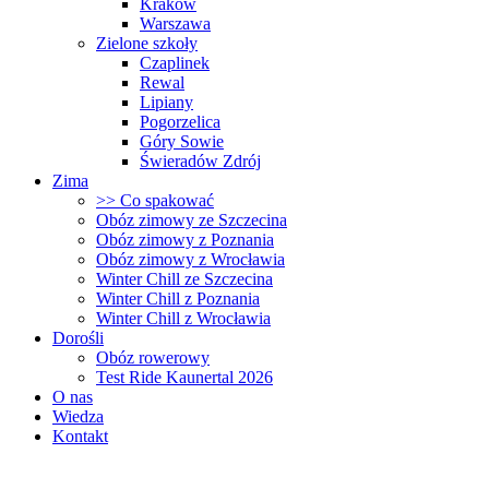
Kraków
Warszawa
Zielone szkoły
Czaplinek
Rewal
Lipiany
Pogorzelica
Góry Sowie
Świeradów Zdrój
Zima
>> Co spakować
Obóz zimowy ze Szczecina
Obóz zimowy z Poznania
Obóz zimowy z Wrocławia
Winter Chill ze Szczecina
Winter Chill z Poznania
Winter Chill z Wrocławia
Dorośli
Obóz rowerowy
Test Ride Kaunertal 2026
O nas
Wiedza
Kontakt