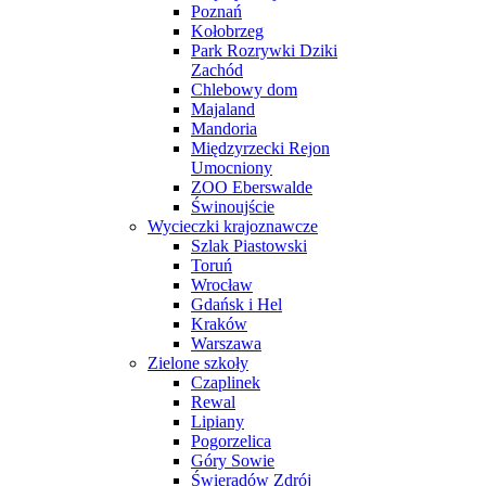
Poznań
Kołobrzeg
Park Rozrywki Dziki
Zachód
Chlebowy dom
Majaland
Mandoria
Międzyrzecki Rejon
Umocniony
ZOO Eberswalde
Świnoujście
Wycieczki krajoznawcze
Szlak Piastowski
Toruń
Wrocław
Gdańsk i Hel
Kraków
Warszawa
Zielone szkoły
Czaplinek
Rewal
Lipiany
Pogorzelica
Góry Sowie
Świeradów Zdrój