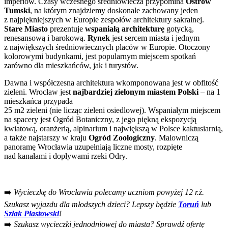
imperiów. Czasy wczesnego średniowiecza przypomina
Ostrów
Tumski
, na którym znajdziemy doskonale zachowany jeden
z najpiękniejszych w Europie zespołów architektury sakralnej.
Stare Miasto
prezentuje
wspaniałą architekturę
gotycką,
renesansową i barokową.
Rynek
jest sercem miasta i jednym
z największych średniowiecznych placów w Europie. Otoczony
kolorowymi budynkami, jest popularnym miejscem spotkań
zarówno dla mieszkańców, jak i turystów.
Dawna i współczesna architektura wkomponowana jest w obfitość
zieleni. Wrocław jest
najbardziej zielonym miastem Polski
– na 1
mieszkańca przypada
25 m2 zieleni (nie licząc zieleni osiedlowej). Wspaniałym miejscem
na spacery jest Ogród Botaniczny, z jego piękną ekspozycją
kwiatową, oranżerią, alpinarium i największą w Polsce kaktusiarnią,
a także najstarszy w kraju
Ogród Zoologiczny
. Malowniczą
panoramę Wrocławia uzupełniają liczne mosty, rozpięte
nad kanałami i dopływami rzeki Odry.
➡️
Wycieczkę do Wrocławia polecamy uczniom powyżej 12 r.ż.
Szukasz wyjazdu dla młodszych dzieci? Lepszy będzie
Toruń
lub
Szlak Piastowski
!
➡️
Szukasz wycieczki jednodniowej do miasta? Sprawdź ofertę