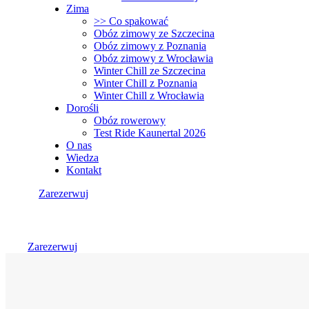
Zima
>> Co spakować
Obóz zimowy ze Szczecina
Obóz zimowy z Poznania
Obóz zimowy z Wrocławia
Winter Chill ze Szczecina
Winter Chill z Poznania
Winter Chill z Wrocławia
Dorośli
Obóz rowerowy
Test Ride Kaunertal 2026
O nas
Wiedza
Kontakt
Zarezerwuj
Zarezerwuj