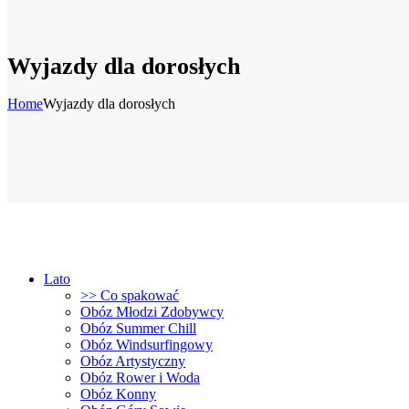
Wyjazdy dla dorosłych
Home
Wyjazdy dla dorosłych
Lato
>> Co spakować
Obóz Młodzi Zdobywcy
Obóz Summer Chill
Obóz Windsurfingowy
Obóz Artystyczny
Obóz Rower i Woda
Obóz Konny