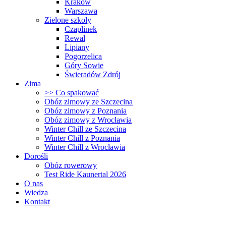
Kraków
Warszawa
Zielone szkoły
Czaplinek
Rewal
Lipiany
Pogorzelica
Góry Sowie
Świeradów Zdrój
Zima
>> Co spakować
Obóz zimowy ze Szczecina
Obóz zimowy z Poznania
Obóz zimowy z Wrocławia
Winter Chill ze Szczecina
Winter Chill z Poznania
Winter Chill z Wrocławia
Dorośli
Obóz rowerowy
Test Ride Kaunertal 2026
O nas
Wiedza
Kontakt