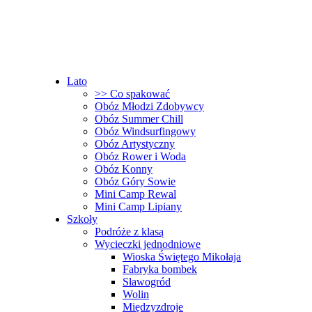
Lato
>> Co spakować
Obóz Młodzi Zdobywcy
Obóz Summer Chill
Obóz Windsurfingowy
Obóz Artystyczny
Obóz Rower i Woda
Obóz Konny
Obóz Góry Sowie
Mini Camp Rewal
Mini Camp Lipiany
Szkoły
Podróże z klasą
Wycieczki jednodniowe
Wioska Świętego Mikołaja
Fabryka bombek
Sławogród
Wolin
Międzyzdroje