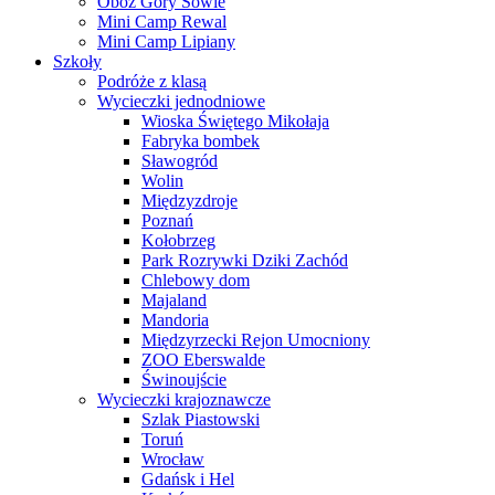
Obóz Góry Sowie
Mini Camp Rewal
Mini Camp Lipiany
Szkoły
Podróże z klasą
Wycieczki jednodniowe
Wioska Świętego Mikołaja
Fabryka bombek
Sławogród
Wolin
Międzyzdroje
Poznań
Kołobrzeg
Park Rozrywki Dziki Zachód
Chlebowy dom
Majaland
Mandoria
Międzyrzecki Rejon Umocniony
ZOO Eberswalde
Świnoujście
Wycieczki krajoznawcze
Szlak Piastowski
Toruń
Wrocław
Gdańsk i Hel