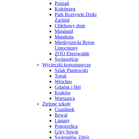
Poznań
Kołobrzeg
Park Rozrywki Dziki
Zachód
Chlebowy dom
Majaland
Mandoria
Międzyrzecki Rejon
Umocniony
ZOO Eberswalde
Świnoujście
Wycieczki krajoznawcze
Szlak Piastowski
Toruń
Wrocław
Gdańsk i Hel
Kraków
Warszawa
Zielone szkoły
Czaplinek
Rewal
Lipiany
Pogorzelica
Góry Sowie
Świeradów Zdrój