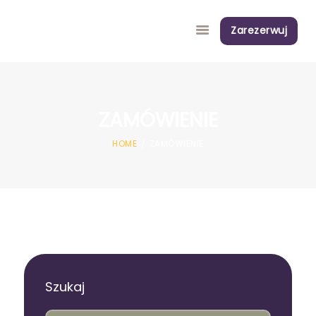
Zarezerwuj
ZAMÓWIENIE
LATO
HOME
ZAMÓWIENIE
SZKOŁY
ZIMA
DOROŚLI
O NAS
WIEDZA
KONTAKT
Szukaj