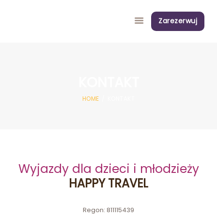
Zarezerwuj
KONTAKT
LATO
HOME
KONTAKT
SZKOŁY
ZIMA
DOROŚLI
O NAS
Wyjazdy dla dzieci i młodzieży
WIEDZA
HAPPY TRAVEL
KONTAKT
Regon: 811115439