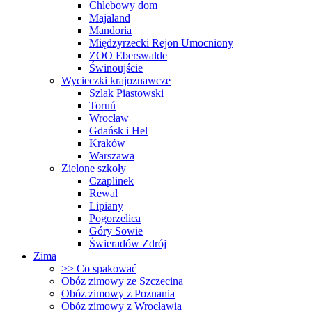
Chlebowy dom
Majaland
Mandoria
Międzyrzecki Rejon Umocniony
ZOO Eberswalde
Świnoujście
Wycieczki krajoznawcze
Szlak Piastowski
Toruń
Wrocław
Gdańsk i Hel
Kraków
Warszawa
Zielone szkoły
Czaplinek
Rewal
Lipiany
Pogorzelica
Góry Sowie
Świeradów Zdrój
Zima
>> Co spakować
Obóz zimowy ze Szczecina
Obóz zimowy z Poznania
Obóz zimowy z Wrocławia