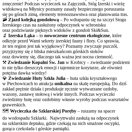
zmęczenie! Podczas wycieczek na Zajęcznik, Stóg Izerski i wieżę
widokową na Młynicy poznamy zasady bezpiecznego poruszania
się po górach zimą, elementy terenoznawstwa oraz planowania tras.
🚠
Zjazd kolejką gondolową
– Po wdrapaniu się na szczyt Stogu
Izerskiego czas na zasłużony odpoczynek w schronisku
oraz podziwianie pięknych widoków z gondoli Ski&Sun.
🔬
Izerska Łąka
– to
nowoczesne centrum ekologiczne
, które
odkryje przed Wami sekrety izerskiej fauny i flory. Co sprawia,
że ten region jest tak wyjątkowy? Poznamy zwyczaje pszczół,
przyjrzymy się z bliska mieszkańcom górskich stoków
oraz dowiemy się, dlaczego tak ważna jest nocna ciemność.
⚒️
Zwiedzanie Kopalni Św. Jan
w Krobicy – zwiedzanie podziemi
to nie tylko dreszczyk emocji i tajemnicze korytarze, ale również
potężna dawka wiedzy!
💎
Zwiedzanie Huty Szkła Julia
– huta szkła kryształowego
w Piechowicach to atrakcja
unikalna
na skalę europejską. Do dziś
zakład prężnie działa i produkuje ręcznie wytwarzane ozdoby,
wazony, zastawę stołową i wiele innych. Podczas wycieczki
zwiedzimy hutę oraz ozdobimy własne wyroby podczas warsztatów
grawerskich.
🗺️
Wycieczka do Szklarskiej Poręby
– ruszamy na spacer
do wodospadu Szklarki. Najwytrwalsi zasłużą na odpoczynek
na szklarskim deptaku, gdzie czekają na nich smażone oscypki,
gorąca czekolada i górskie pamiątki.