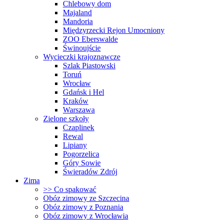
Chlebowy dom
Majaland
Mandoria
Międzyrzecki Rejon Umocniony
ZOO Eberswalde
Świnoujście
Wycieczki krajoznawcze
Szlak Piastowski
Toruń
Wrocław
Gdańsk i Hel
Kraków
Warszawa
Zielone szkoły
Czaplinek
Rewal
Lipiany
Pogorzelica
Góry Sowie
Świeradów Zdrój
Zima
>> Co spakować
Obóz zimowy ze Szczecina
Obóz zimowy z Poznania
Obóz zimowy z Wrocławia