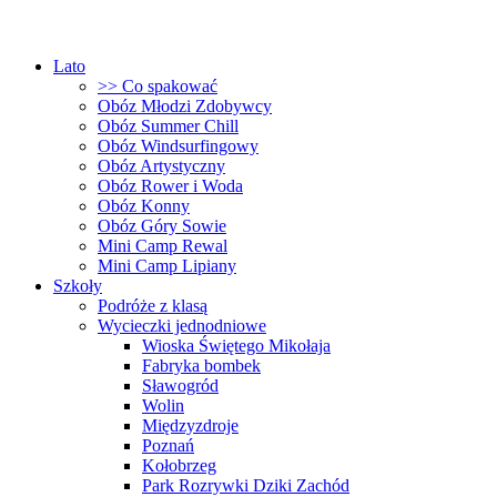
Lato
>> Co spakować
Obóz Młodzi Zdobywcy
Obóz Summer Chill
Obóz Windsurfingowy
Obóz Artystyczny
Obóz Rower i Woda
Obóz Konny
Obóz Góry Sowie
Mini Camp Rewal
Mini Camp Lipiany
Szkoły
Podróże z klasą
Wycieczki jednodniowe
Wioska Świętego Mikołaja
Fabryka bombek
Sławogród
Wolin
Międzyzdroje
Poznań
Kołobrzeg
Park Rozrywki Dziki Zachód