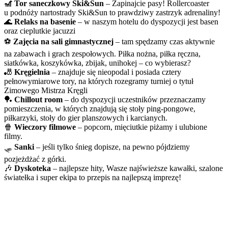
🎢 Tor saneczkowy Ski&Sun
– Zapinajcie pasy! Rollercoaster
u podnóży nartostrady Ski&Sun to prawdziwy zastrzyk adrenaliny!
🌊
Relaks na basenie
– w naszym hotelu do dyspozycji jest basen
oraz cieplutkie jacuzzi
⚽
Zajęcia na sali gimnastycznej
– tam spędzamy czas aktywnie
na zabawach i grach zespołowych. Piłka nożna, piłka ręczna,
siatkówka, koszykówka, zbijak, unihokej – co wybierasz?
🎳
Kręgielnia
– znajduje się nieopodal i posiada cztery
pełnowymiarowe tory, na których rozegramy turniej o tytuł
Zimowego Mistrza Kręgli
🏓
Chillout room
– do dyspozycji uczestników przeznaczamy
pomieszczenia, w których znajdują się stoły ping-pongowe,
piłkarzyki, stoły do gier planszowych i karcianych.
🍿
Wieczory filmowe
– popcorn, mięciutkie piżamy i ulubione
filmy.
🛷
Sanki
– jeśli tylko śnieg dopisze, na pewno pójdziemy
pozjeżdżać z górki.
🎶
Dyskoteka
– najlepsze hity, Wasze najświeższe kawałki, szalone
światełka i super ekipa to przepis na najlepszą imprezę!