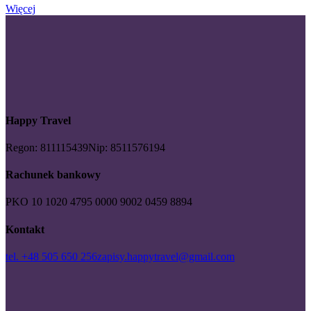
Więcej
Happy Travel
Regon: 811115439
Nip: 8511576194
Rachunek bankowy
PKO 10 1020 4795 0000 9002 0459 8894
Kontakt
tel. +48 505 650 256
zapisy.happytravel@gmail.com