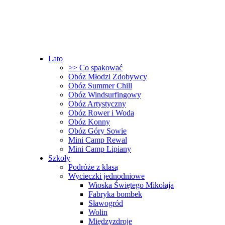
Lato
>> Co spakować
Obóz Młodzi Zdobywcy
Obóz Summer Chill
Obóz Windsurfingowy
Obóz Artystyczny
Obóz Rower i Woda
Obóz Konny
Obóz Góry Sowie
Mini Camp Rewal
Mini Camp Lipiany
Szkoły
Podróże z klasą
Wycieczki jednodniowe
Wioska Świętego Mikołaja
Fabryka bombek
Sławogród
Wolin
Międzyzdroje