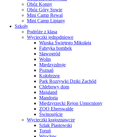
Obóz Konny
Obóz Góry Sowie
Mini Camp Rewal
Mini Camp Lipiany
Szkoły
Podróże z klasą
Wycieczki jednodniowe
Wioska Świętego Mikołaja
Fabryka bombek
Sławogród
Wolin
Międzyzdroje
Poznań
Kołobrzeg
Park Rozrywki Dziki Zachód
Chlebowy dom
Majaland
Mandoria
Międzyrzecki Rejon Umocniony
ZOO Eberswalde
Świnoujście
Wycieczki krajoznawcze
Szlak Piastowski
Toruń
Wrocław