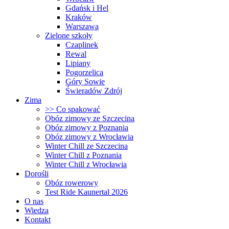
Gdańsk i Hel
Kraków
Warszawa
Zielone szkoły
Czaplinek
Rewal
Lipiany
Pogorzelica
Góry Sowie
Świeradów Zdrój
Zima
>> Co spakować
Obóz zimowy ze Szczecina
Obóz zimowy z Poznania
Obóz zimowy z Wrocławia
Winter Chill ze Szczecina
Winter Chill z Poznania
Winter Chill z Wrocławia
Dorośli
Obóz rowerowy
Test Ride Kaunertal 2026
O nas
Wiedza
Kontakt