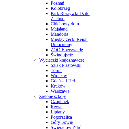
Poznań
Kołobrzeg
Park Rozrywki Dziki
Zachód
Chlebowy dom
Majaland
Mandoria
Międzyrzecki Rejon
Umocniony
ZOO Eberswalde
Świnoujście
Wycieczki krajoznawcze
Szlak Piastowski
Toruń
Wrocław
Gdańsk i Hel
Kraków
Warszawa
Zielone szkoły
Czaplinek
Rewal
Lipiany
Pogorzelica
Góry Sowie
Świeradów Zdrój